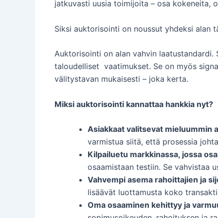
jatkuvasti uusia toimijoita – osa kokeneita
Siksi auktorisointi on noussut yhdeksi alan tä
Auktorisointi on alan vahvin laatustandardi. S
taloudelliset vaatimukset. Se on myös signaali
välitystavan mukaisesti – joka kerta.
Miksi auktorisointi kannattaa hankkia nyt?
Asiakkaat valitsevat mieluummin au
varmistua siitä, että prosessia joh
Kilpailuetu markkinassa, jossa os
osaamistaan testiin. Se vahvistaa u
Vahvempi asema rahoittajien ja sijo
lisäävät luottamusta koko transakt
Oma osaaminen kehittyy ja varmu
sopimusoikeuden, rahoituksen ja r