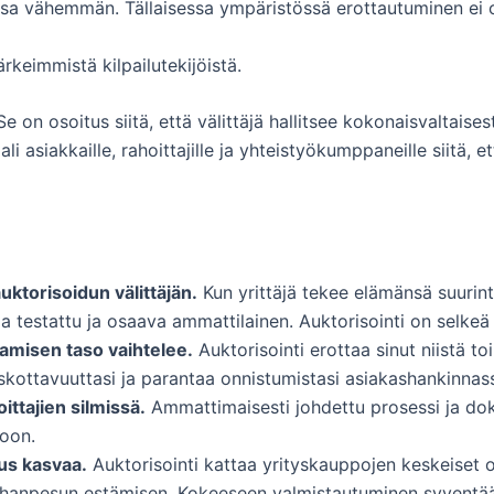
, osa vähemmän. Tällaisessa ympäristössä erottautuminen ei 
rkeimmistä kilpailutekijöistä.
e on osoitus siitä, että välittäjä hallitsee kokonaisvaltaises
 asiakkaille, rahoittajille ja yhteistyökumppaneille siitä, e
ktorisoidun välittäjän.
Kun yrittäjä tekee elämänsä suurint
taa testattu ja osaava ammattilainen. Auktorisointi on selke
aamisen taso vaihtelee.
Auktorisointi erottaa sinut niistä toi
skottavuuttasi ja parantaa onnistumistasi asiakashankinnas
ittajien silmissä.
Ammattimaisesti johdettu prosessi ja dok
ioon.
us kasvaa.
Auktorisointi kattaa yrityskauppojen keskeiset 
ahanpesun estämisen. Kokeeseen valmistautuminen syventää