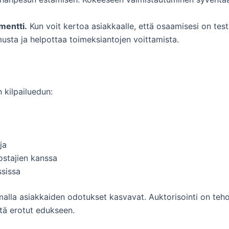
mentti.
Kun voit kertoa asiakkaalle, että osaamisesi on tes
usta ja helpottaa toimeksiantojen voittamista.
 kilpailuedun:
ja
 ostajien kanssa
ssissa
alla asiakkaiden odotukset kasvavat. Auktorisointi on teh
ttä erotut edukseen.