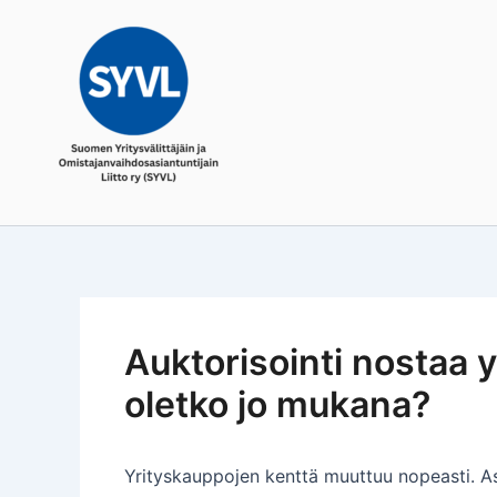
Skip
to
content
Auktorisointi nostaa y
oletko jo mukana?
Yrityskauppojen kenttä muuttuu nopeasti. Asi