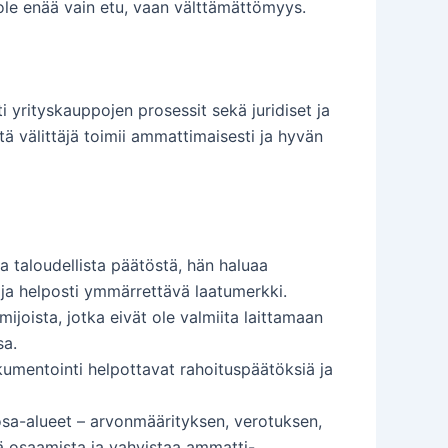
ole enää vain etu, vaan välttämättömyys.
ti yrityskauppojen prosessit sekä juridiset ja
ttä välittäjä toimii ammattimaisesti ja hyvän
a taloudellista päätöstä, hän haluaa
ä ja helposti ymmärrettävä laatumerkki.
mijoista, jotka eivät ole valmiita laittamaan
sa.
umentointi helpottavat rahoituspäätöksiä ja
osa-alueet – arvonmäärityksen, verotuksen,
 osaamista ja vahvistaa ammatti-