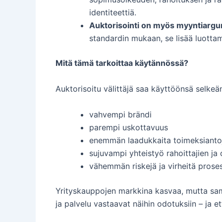
identiteettiä.
Auktorisointi on myös myyntiargu
standardin mukaan, se lisää luottam
Mitä tämä tarkoittaa käytännössä?
Auktorisoitu välittäjä saa käyttöönsä selkeän
vahvempi brändi
parempi uskottavuus
enemmän laadukkaita toimeksianto
sujuvampi yhteistyö rahoittajien ja
vähemmän riskejä ja virheitä prose
Yrityskauppojen markkina kasvaa, mutta sam
ja palvelu vastaavat näihin odotuksiin – ja e