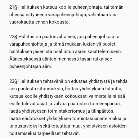
21§ Hallituksen kutsuu koolle puheenjohtaja, tai tämän
ollessa estyneenä varapuheenjohtaja, vähintään viisi
vuorokautta ennen kokousta.
22§ Hallitus on päätösvaltainen, jos puheenjohtaja tai
varapuheenjohtaja ja tämä mukaan lukien yli puolet
hallituksen jäsenistä osallistuu asian käsittelemiseen.
Äänestyksessä äänten mennessä tasan ratkaisee
puheenjohtajan ääni.
23§ Hallituksen tehtävänä on edustaa yhdistystä ja tehdä
sen puolesta sitoumuksia, hoitaa yhdistyksen taloutta,
kutsua koolle yhdistyksen kokoukset, valmistella niissä
esille tulevat asiat ja valvoa päätösten toimeenpanoa,
laatia yhdistyksen toimintakertomus ja tilinpäätös,
laatia ehdotukset yhdistyksen toimintasuunnitelmaksi ja
talousarvioksi sekä toteuttaa muut yhdistyksen asioiden
hoitamiseksi tarpeelliset tehtävät.