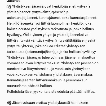
Jäsenet
5§ Yhdistyksen jäseniä ovat henkilöjäsenet, yritys- ja
yhteisöjäsenet: yritysvälittäjäjäsenet ja
asiantuntijajäsenet, kunniajäsenet sekä kannatusjäsenet.
Henkilöjäseneksi voi liittyä luonnollinen henkilö, joka
haluaa edistää yhdistyksen tarkoitusta ja jonka hallitus
hyväksyy, Yhdistyksen yritys- ja yhteisöjäseneksi voi
liittyä yrityksiä välittävä yritys (yritysvälittäjäjäsen) sekä
yritys tai yhteisö, joka haluaa edistää yhdistyksen
tarkoitusta (asiantuntijajäsen) ja jonka hallitus hyväksyy.
Yhdistyksen jäsenyys tulee voimaan jäsenen maksettua
voimassaolevan liittymismaksun. Yhdistyksen jäsenen on
suoritettava liittymismaksu ja vuosittain yhdistyksen
vuosikokouksen vahvistama yhdistyksen jäsenmaksu.
Kannatusjäsenten liittymismaksun ja jäsenmaksun
suuruudesta päättää hallitus.
Kulloisista jäsenyyskohtaisista eduista päättää hallitus.
6§ Jäsen voidaan erottaa yhdistyksestä hallituksen