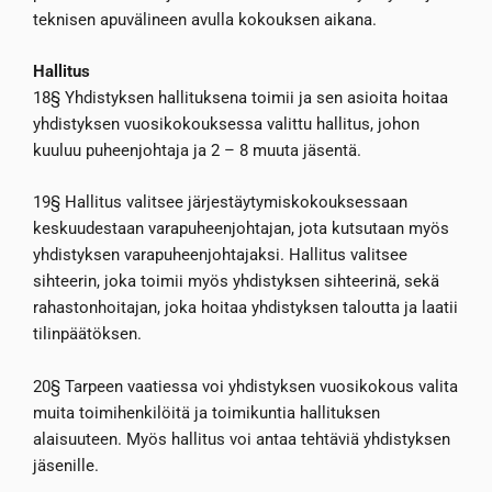
teknisen apuvälineen avulla kokouksen aikana.
Hallitus
18§ Yhdistyksen hallituksena toimii ja sen asioita hoitaa
yhdistyksen vuosikokouksessa valittu hallitus, johon
kuuluu puheenjohtaja ja 2 – 8 muuta jäsentä.
19§ Hallitus valitsee järjestäytymiskokouksessaan
keskuudestaan varapuheenjohtajan, jota kutsutaan myös
yhdistyksen varapuheenjohtajaksi. Hallitus valitsee
sihteerin, joka toimii myös yhdistyksen sihteerinä, sekä
rahastonhoitajan, joka hoitaa yhdistyksen taloutta ja laatii
tilinpäätöksen.
20§ Tarpeen vaatiessa voi yhdistyksen vuosikokous valita
muita toimihenkilöitä ja toimikuntia hallituksen
alaisuuteen. Myös hallitus voi antaa tehtäviä yhdistyksen
jäsenille.