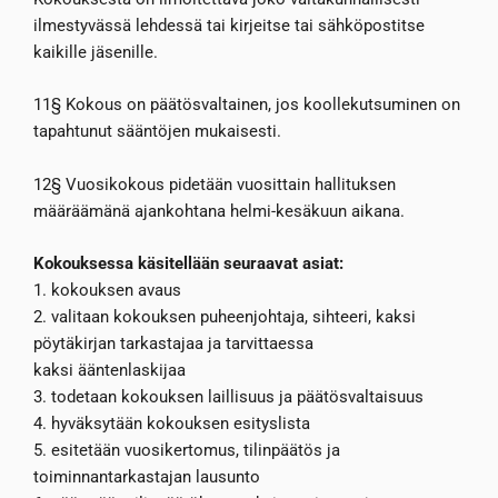
ilmestyvässä lehdessä tai kirjeitse tai sähköpostitse
kaikille jäsenille.
11§ Kokous on päätösvaltainen, jos koollekutsuminen on
tapahtunut sääntöjen mukaisesti.
12§ Vuosikokous pidetään vuosittain hallituksen
määräämänä ajankohtana helmi-kesäkuun aikana.
Kokouksessa käsitellään seuraavat asiat:
1. kokouksen avaus
2. valitaan kokouksen puheenjohtaja, sihteeri, kaksi
pöytäkirjan tarkastajaa ja tarvittaessa
kaksi ääntenlaskijaa
3. todetaan kokouksen laillisuus ja päätösvaltaisuus
4. hyväksytään kokouksen esityslista
5. esitetään vuosikertomus, tilinpäätös ja
toiminnantarkastajan lausunto