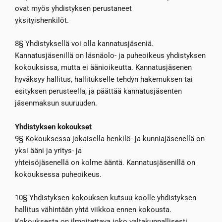
ovat myös yhdistyksen perustaneet
yksityishenkilöt.
8§ Yhdistyksellä voi olla kannatusjäseniä.
Kannatusjäsenillä on läsnäolo- ja puheoikeus yhdistyksen
kokouksissa, mutta ei äänioikeutta. Kannatusjäsenen
hyväksyy hallitus, hallitukselle tehdyn hakemuksen tai
esityksen perusteella, ja päättää kannatusjäsenten
jäsenmaksun suuruuden.
Yhdistyksen kokoukset
9§ Kokouksessa jokaisella henkilö- ja kunniajäsenellä on
yksi ääni ja yritys- ja
yhteisöjäsenellä on kolme ääntä. Kannatusjäsenillä on
kokouksessa puheoikeus.
10§ Yhdistyksen kokouksen kutsuu koolle yhdistyksen
hallitus vähintään yhtä viikkoa ennen kokousta.
Kokouksesta on ilmoitettava joko valtakunnallisesti