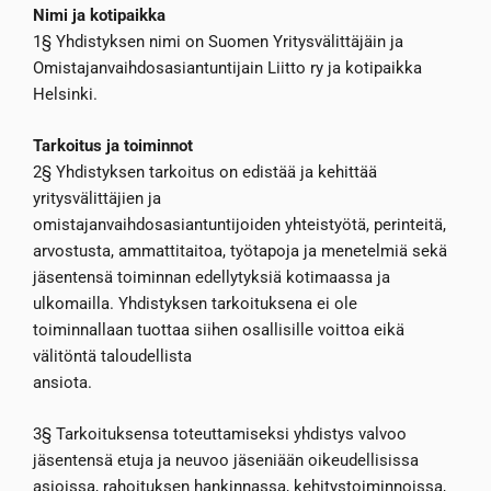
Nimi ja kotipaikka
1§ Yhdistyksen nimi on Suomen Yritysvälittäjäin ja
Omistajanvaihdosasiantuntijain Liitto ry ja kotipaikka
Helsinki.
Tarkoitus ja toiminnot
2§ Yhdistyksen tarkoitus on edistää ja kehittää
yritysvälittäjien ja
omistajanvaihdosasiantuntijoiden yhteistyötä, perinteitä,
arvostusta, ammattitaitoa, työtapoja ja menetelmiä sekä
jäsentensä toiminnan edellytyksiä kotimaassa ja
ulkomailla. Yhdistyksen tarkoituksena ei ole
toiminnallaan tuottaa siihen osallisille voittoa eikä
välitöntä taloudellista
ansiota.
3§ Tarkoituksensa toteuttamiseksi yhdistys valvoo
jäsentensä etuja ja neuvoo jäseniään oikeudellisissa
asioissa, rahoituksen hankinnassa, kehitystoiminnoissa,