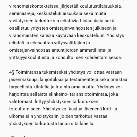
viranomaiskontakteissa, järjestää koulutustilaisuuksia,
seminaareja, keskustelutilaisuuksia sekä muita
yhdistyksen tarkoituksia edistäviä tilaisuuksia sekä
osallistuu yritysten omistajanvaihdosten julkiseen ja
viranomaisten kanssa käytävään keskusteluun. Yhdistys
edistää ja edesauttaa yritysvälittäjien ja
omistajanvaihdosasiantuntijoiden ammatillista- ja
yrittäjyyskoulutusta ja konsultoi sen kohdentamisessa.
4§ Toimintansa tukemiseksi yhdistys voi ottaa vastaan
jäsenmaksuja, lahjoituksia ja testamentteja sekä omistaa
tarpeellista kiinteää ja irtainta omaisuutta. Yhdistys voi
harjoittaa sellaista elinkeino- tai ansiotoimintaa, joka
välittömästi liittyy yhdistyksen tarkoituksen
toteuttamiseen. Yhdistys voi kuulua jäsenenä koti- ja
ulkomaisiin yhdistyksiin, joiden tarkoitus vastaa
yhdistyksen tarkoitusta tai on sitä lähellä.