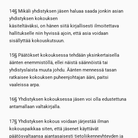
14§ Mikäli yhdistyksen jäsen haluaa saada jonkin asian
yhdistyksen kokouksen
käsiteltäväksi, on hänen siitä kirjallisesti ilmoitettava
hallitukselle niin hyvissä ajoin, että asia voidaan
sisällyttää kokouskutsuun.
15§ Päätökset kokouksessa tehdään yksinkertaisella
äänten enemmistöllä, ellei näistä säännöistä tai
yhdistyslaista muuta johdu. Äänten mennessä tasan
ratkaisee kokouksen puheenjohtajan ääni, paitsi
vaaleissa arpa.
16§ Yhdistyksen kokouksessa jäsen voi olla edustettuna
antamallaan valtakirjalla.
17§ Yhdistyksen kokous voidaan järjestää ilman
kokouspaikkaa siten, että jäsenet käyttävät
päätösvaltaansa ajantasaisesti tietoliikenneyhteyden ja