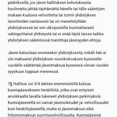
päätöksellä, jos jäsen hallituksen kehotuksesta
huolimatta jättää täyttämättä hänelle tai tälle sääntöjen
mukaan kuuluvia velvoitteita tai toimii yhdistyksen
tavoitteiden vastaisesti tai on menettelyllään
yhdistyksessä tai sen ulkopuolella huomattavasti
vahingoittanut yhdistystä tai ei enää täytä laissa taikka
yhdistyksen säännöissä mainittuja jäsenyyden ehtoja.
Jäsen katsotaan eronneeksi yhdistyksestä, mikäli hän ei
ole maksanut yhdistyksen vuosikokouksen kyseiselle
vuodelle säätämää jäsenmaksua kyseessä olevan vuoden
syyskuun loppuun mennessä.
7§ Hallitus voi 3/4 äänten enemmistöllä kutsua
kunniajäsenikseen henkilöitä, jotka ovat erityisen
arvokkaalla tavalla tukeneet yhdistyksen pyrkimyksiä.
Kunniajäsenellä on samat jäsenoikeudet ja -velvollisuudet
kuin henkilöjäsenellä, mutta ei jäsenmaksun eikä
liittymismaksun suoritusvelvollisuutta. Kunniajäseniä