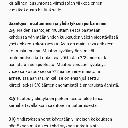
kirjallinen lausuntonsa viimeistään viikkoa ennen
vuosikokousta hallitukselle.
Sääntöjen muuttaminen ja yhdistyksen purkaminen
29§ Näiden sääntöjen muuttamisesta päätetään
kahdessa vähintään yhden kuukauden välein pidettävässä
yhdistyksen kokouksessa. Asia on mainittava erikseen
kokouskutsussa. Muutos hyväksytään, mikäli
molemmissa kokouksissa vähintään 2/3 annetuista
äänistä on sen puolesta. Muutos voidaan hyväksyä
yhdessä kokouksessa 2/3 äänten enemmistöllä
annetuista äänistä, mikäli se on ensin julistettu
kiireelliseksi 5/6 äänten enemmistöllä annetuista äänistä.
30§ Päätös yhdistyksen purkamisesta tulee tehdä
samalla tavalla kuin sääntöjen muuttamisesta.
31§ Yhdistyksen varat käytetään viimeisen kokouksen
päätöksen mukaisesti yhdistyksen tarkoituksia