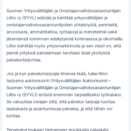
Suomen Yritysvälittäjäin ja Omistajanvaihdosasiantuntijain
Liitto ry (SYVL) edistää ja kehittää yritysvälittäjien ja
omistajanvaihdosasiantuntijoiden yhteistyötä, perinteitä,
arvostusta, ammattitaitoa, työtapoja ja menetelmiä sekä
jäsentensä toiminnan edellytyksiä kotimaassa ja ulkomailla.
Liitto kehittää myös yritysmarkkinoita ja sen viesti on, että
pieniä yrityksiä palvelemaan tarvitaan lisää yksityistä
palveluntarjontaa.
Jos ja kun palveluntarjoajia ilmenee lisää, tulee liiton
tarjoama auktorisointi (
Yritysvälittäjien Auktorisointi –
Suomen Yritysvälittäjäin ja Omistajanvaihdosasiantuntijain
Liitto ry (SYVL)
) entistä enemmän tarpeelliseksi työkaluksi.
Se vakuuttaa ostajan siitä, että palvelun tarjoaja tuottaa
laadukasta ja asiantuntevaa palvelua, ja että tähän voi
luottaa.
Tervetuloa mukaan tarjoamaan arvokkaita palveluita