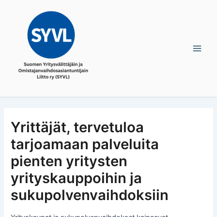
Skip
Main
to
Men
content
Yrittäjät, tervetuloa
tarjoamaan palveluita
pienten yritysten
yrityskauppoihin ja
sukupolvenvaihdoksiin