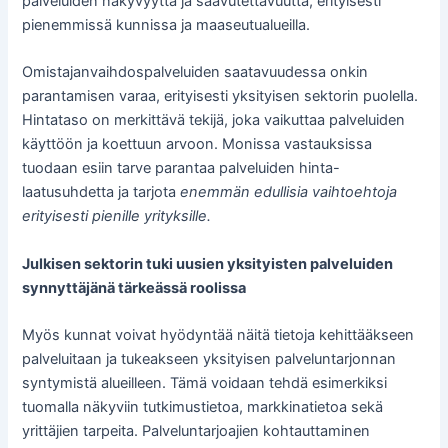
palveluiden näkyvyyttä ja saavutettavuutta, erityisesti
pienemmissä kunnissa ja maaseutualueilla.
Omistajanvaihdospalveluiden saatavuudessa onkin
parantamisen varaa, erityisesti yksityisen sektorin puolella.
Hintataso on merkittävä tekijä, joka vaikuttaa palveluiden
käyttöön ja koettuun arvoon. Monissa vastauksissa
tuodaan esiin tarve parantaa palveluiden hinta-
laatusuhdetta ja tarjota
enemmän edullisia vaihtoehtoja
erityisesti pienille yrityksille.
Julkisen sektorin tuki uusien yksityisten palveluiden
synnyttäjänä tärkeässä roolissa
Myös kunnat voivat hyödyntää näitä tietoja kehittääkseen
palveluitaan ja tukeakseen yksityisen palveluntarjonnan
syntymistä alueilleen. Tämä voidaan tehdä esimerkiksi
tuomalla näkyviin tutkimustietoa, markkinatietoa sekä
yrittäjien tarpeita. Palveluntarjoajien kohtauttaminen