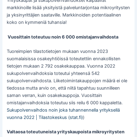
Yrityskaupat ja sukupolvenvaihdokset kaipaavat
markkinoille lisää yksityistä palveluntarjontaa mikroyritysten
ja yksinyrittäjien saataville. Markkinoiden potentiaalinen
koko on kymmeniä tuhansia!
Vuosittain toteutuu noin 6 000 omistajanvaihdosta
Tuoreimpien tilastotietojen mukaan vuonna 2023
suomalaisissa osakeyhtiöissä toteutettiin ennakollisten
tietojen mukaan 2 792 osakekauppaa. Vuonna 2022
sukupolvenvaihdoksia toteutui yhteensä 542
sukupolvenvaihdosta. Liiketoimintakauppojen määrä ei ole
tiedossa mutta arvio on, että niitä tapahtuu suunnilleen
saman verran, kuin osakekauppoja. Vuosittain
omistajanvaihdoksia toteutuu siis reilu 6 000 kappaletta.
Sukupolvenvaihdos noin joka tuhannennella yrityksellä
vuonna 2022 | Tilastokeskus (stat.fi)
)
Valtaosa toteutuneista yrityskaupoista mikroyritysten