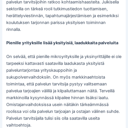
palvelun tarvitsijoihin ratkoo kohtaamishaasteita. Julkisella
sektorilla on tärkeä rooli tutkimustiedon tuottamisen,
herättelyviestinnän, tapahtumajärjestämisen ja esimerkiksi
koulutuksen tarjonnan parissa yksityisen toiminnan
rinnalla.
Pienille yrityksille lisää yksityisiä, laadukkaita palveluita
On selvää, että pienille mikroyrityksille ja yksinyrittäjille ei ole
tarpeeksi kattavasti saatavilla laadukasta yksityistä
palveluntarjontaa yrityskauppoihin ja
sukupolvenvaihdoksiin. On myös markkinaehtoista
toimintaa, että palvelun tarvitsija pystyy valitsemaan
palvelua tarjoajien välillä ja kilpailuttamaan näitä. Terveillä
markkinoilla kysynnässä kilpailee hinnan lisäksi laatu.
Omistajanvaihdoksissa usein näitäkin tärkeämmässä
roolissa voi olla palvelun tarjoajan ja ostajan välinen suhde.
Palvelun tarvitsijalla tulisi siis olla saatavilla useita
vaihtoehtoja.