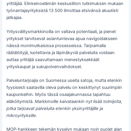
yrittäjää. Elinkeinoelämän keskusliiton tutkimuksen mukaan
työnantajayrityksistä 13 500 ilmoittaa etsivänsä akuutisti
jatkajaa.
Yritysvälitysmarkkinoilla on valtava potentiaali, ja pienet
yritykset tarvitsevat asiantuntevaa apua navigoidakseen
näissä monimutkaisissa prosesseissa. Tarjoamalla
räätälöityjä, luotettavia ja läpinäkyviä palveluita voidaan
auttaa yrittäjiä saavuttamaan menestyksekkäät
yrityskaupat ja sukupolvenvaihdokset.
Palveluntarjoajia on Suomessa useita satoja, mutta etenkin
fyysisesti saatavilla oleva palvelu on keskittynyt suurimpiin
kaupunkeihin. Myös tässä osaajakunnassa tapahtuu
eläköitymistä.
Markkinoille kaivataankin nyt lisää toimijoita,
jotka tarjoavat palveluita etenkin yksinyrittäjille ja
mikroyrityksille.
MOP-hankkeen tekemän kyselyn mukaan noin puolet alan