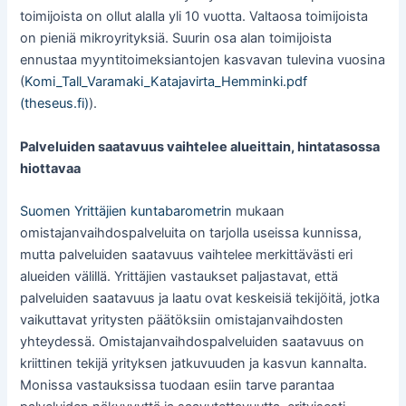
toimijoista on ollut alalla yli 10 vuotta. Valtaosa toimijoista
on pieniä mikroyrityksiä. Suurin osa alan toimijoista
ennustaa myyntitoimeksiantojen kasvavan tulevina vuosina
(
Komi_Tall_Varamaki_Katajavirta_Hemminki.pdf
(theseus.fi)
).
Palveluiden saatavuus vaihtelee alueittain, hintatasossa
hiottavaa
Suomen Yrittäjien kuntabarometrin
mukaan
omistajanvaihdospalveluita on tarjolla useissa kunnissa,
mutta palveluiden saatavuus vaihtelee merkittävästi eri
alueiden välillä. Yrittäjien vastaukset paljastavat, että
palveluiden saatavuus ja laatu ovat keskeisiä tekijöitä, jotka
vaikuttavat yritysten päätöksiin omistajanvaihdosten
yhteydessä. Omistajanvaihdospalveluiden saatavuus on
kriittinen tekijä yrityksen jatkuvuuden ja kasvun kannalta.
Monissa vastauksissa tuodaan esiin tarve parantaa