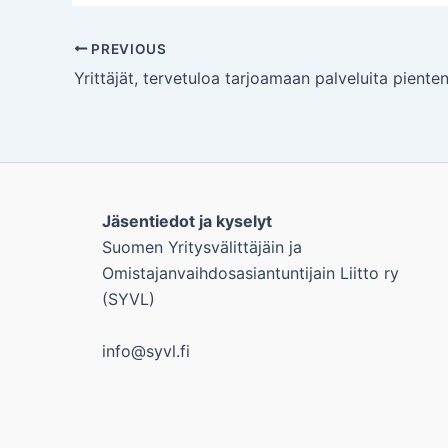
PREVIOUS
Jäsentiedot ja kyselyt
Suomen Yritysvälittäjäin ja
Omistajanvaihdosasiantuntijain Liitto ry
(SYVL)
info@syvl.fi