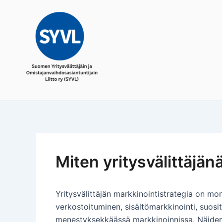
Skip
to
content
Miten yritysvälittäjän
Yritysvälittäjän markkinointistrategia on mo
verkostoituminen, sisältömarkkinointi, suosi
menestyksekkäässä markkinoinnissa. Näiden a