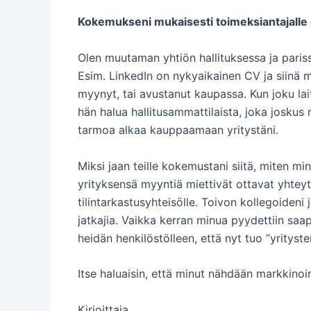
Kokemukseni mukaisesti toimeksiantajalle on
Olen muutaman yhtiön hallituksessa ja parissa
Esim. LinkedIn on nykyaikainen CV ja siinä min
myynyt, tai avustanut kaupassa. Kun joku lai
hän halua hallitusammattilaista, joka joskus 
tarmoa alkaa kauppaamaan yritystäni.
Miksi jaan teille kokemustani siitä, miten 
yrityksensä myyntiä miettivät ottavat yhteytt
tilintarkastusyhteisölle. Toivon kollegoideni
jatkajia. Vaikka kerran minua pyydettiin saap
heidän henkilöstölleen, että nyt tuo ”yritys
Itse haluaisin, että minut nähdään markkinoint
Kirjoittaja