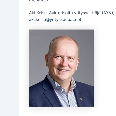
Aki Keisu, Auktorisoitu yritysvälittäjä (AYV
aki.keisu@yrityskaupat.net