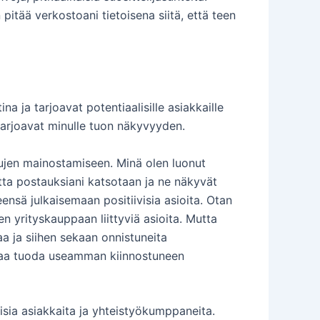
 pitää verkostoani tietoisena siitä, että teen
a ja tarjoavat potentiaalisille asiakkaille
 tarjoavat minulle tuon näkyvyyden.
lujen mainostamiseen. Minä olen luonut
otta postauksiani katsotaan ja ne näkyvät
eensä julkaisemaan positiivisia asioita. Otan
en yrityskauppaan liittyviä asioita. Mutta
aa ja siihen sekaan onnistuneita
aattaa tuoda useamman kiinnostuneen
alisia asiakkaita ja yhteistyökumppaneita.