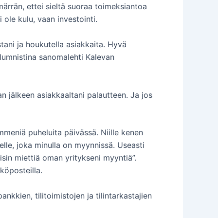
rrän, ettei sieltä suoraa toimeksiantoa
 ole kulu, vaan investointi.
tani ja houkutella asiakkaita. Hyvä
lumnistina sanomalehti Kalevan
n jälkeen asiakkaaltani palautteen. Ja jos
mmeniä puheluita päivässä. Niille kenen
elle, joka minulla on myynnissä. Useasti
sin miettiä oman yritykseni myyntiä”.
köposteilla.
kkien, tilitoimistojen ja tilintarkastajien