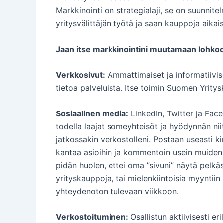
Markkinointi on strategialaji, se on suunnite
yritysvälittäjän työtä ja saan kauppoja aikais
Jaan itse markkinointini muutamaan lohko
Verkkosivut:
Ammattimaiset ja informatiivise
tietoa palveluista. Itse toimin Suomen Yrity
Sosiaalinen media:
LinkedIn, Twitter ja Fac
todella laajat someyhteisöt ja hyödynnän niit
jatkossakin verkostolleni. Postaan useasti kir
kantaa asioihin ja kommentoin usein muiden po
pidän huolen, ettei oma ”sivuni” näytä pelkä
yrityskauppoja, tai mielenkiintoisia myyntii
yhteydenoton tulevaan viikkoon.
Verkostoituminen:
Osallistun aktiivisesti e