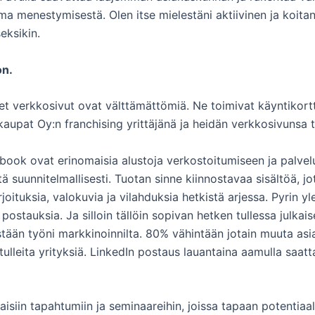
lma menestymisestä. Olen itse mielestäni aktiivinen ja koitan
eksikin.
on.
t verkkosivut ovat välttämättömiä. Ne toimivat käyntikorttin
skaupat Oy:n franchising yrittäjänä ja heidän verkkosivunsa
ebook ovat erinomaisia alustoja verkostoitumiseen ja palve
ä suunnitelmallisesti. Tuotan sinne kiinnostavaa sisältöä, j
joituksia, valokuvia ja vilahduksia hetkistä arjessa. Pyrin yl
stauksia. Ja silloin tällöin sopivan hetken tullessa julkais
stään työni markkinoinnilta. 80% vähintään jotain muuta asi
n tulleita yrityksiä. LinkedIn postaus lauantaina aamulla s
rilaisiin tapahtumiin ja seminaareihin, joissa tapaan potentia