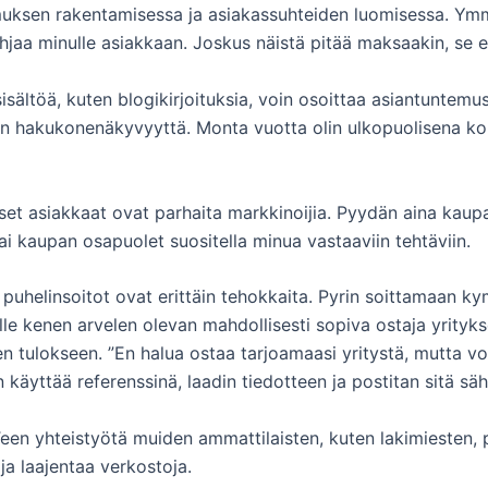
ksen rakentamisessa ja asiakassuhteiden luomisessa. Ymmä
hjaa minulle asiakkaan. Joskus näistä pitää maksaakin, se ei
isältöä, kuten blogikirjoituksia, voin osoittaa asiantuntemus
n hakukonenäkyvyyttä. Monta vuotta olin ulkopuolisena ko
set asiakkaat ovat parhaita markkinoijia. Pyydän aina kaupa
ai kaupan osapuolet suositella minua vastaaviin tehtäviin.
uhelinsoitot ovat erittäin tehokkaita. Pyrin soittamaan ky
lle kenen arvelen olevan mahdollisesti sopiva ostaja yrityks
 tulokseen. ”En halua ostaa tarjoamaasi yritystä, mutta voi
n käyttää referenssinä, laadin tiedotteen ja postitan sitä säh
een yhteistyötä muiden ammattilaisten, kuten lakimiesten, pan
ja laajentaa verkostoja.