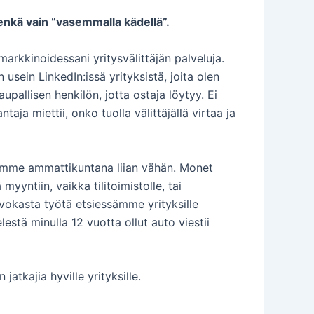
 enkä vain ”vasemmalla kädellä”.
arkkinoidessani yritysvälittäjän palveluja.
 usein LinkedIn:issä yrityksistä, joita olen
pallisen henkilön, jotta ostaja löytyy. Ei
ja miettii, onko tuolla välittäjällä virtaa ja
näymme ammattikuntana liian vähän. Monet
yyntiin, vaikka tilitoimistolle, tai
rvokasta työtä etsiessämme yrityksille
estä minulla 12 vuotta ollut auto viestii
atkajia hyville yrityksille.