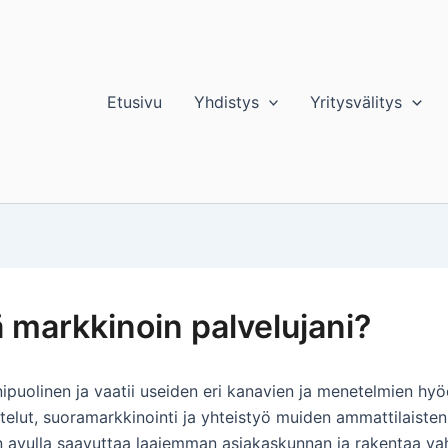
Etusivu
Yhdistys
Yritysvälitys
ä markkinoin palvelujani?
nipuolinen ja vaatii useiden eri kanavien ja menetelmien hyö
ttelut, suoramarkkinointi ja yhteistyö muiden ammattilaisten
vulla saavuttaa laajemman asiakaskunnan ja rakentaa vahvoj