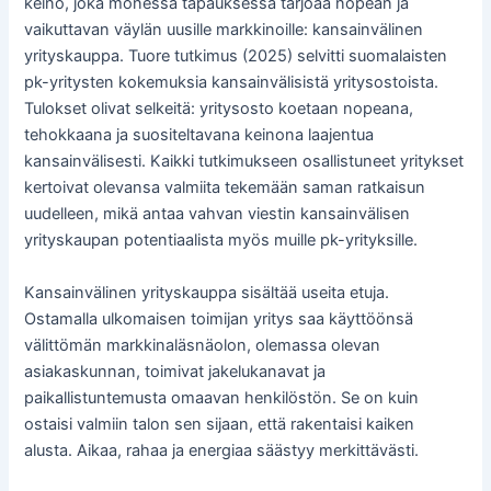
keino, joka monessa tapauksessa tarjoaa nopean ja
vaikuttavan väylän uusille markkinoille: kansainvälinen
yrityskauppa. Tuore tutkimus (2025) selvitti suomalaisten
pk-yritysten kokemuksia kansainvälisistä yritysostoista.
Tulokset olivat selkeitä: yritysosto koetaan nopeana,
tehokkaana ja suositeltavana keinona laajentua
kansainvälisesti. Kaikki tutkimukseen osallistuneet yritykset
kertoivat olevansa valmiita tekemään saman ratkaisun
uudelleen, mikä antaa vahvan viestin kansainvälisen
yrityskaupan potentiaalista myös muille pk-yrityksille.
Kansainvälinen yrityskauppa sisältää useita etuja.
Ostamalla ulkomaisen toimijan yritys saa käyttöönsä
välittömän markkinaläsnäolon, olemassa olevan
asiakaskunnan, toimivat jakelukanavat ja
paikallistuntemusta omaavan henkilöstön. Se on kuin
ostaisi valmiin talon sen sijaan, että rakentaisi kaiken
alusta. Aikaa, rahaa ja energiaa säästyy merkittävästi.