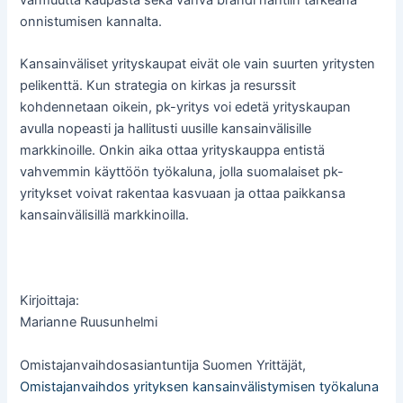
varmuutta kaupasta sekä vahva brändi nähtiin tärkeänä
onnistumisen kannalta.
Kansainväliset yrityskaupat eivät ole vain suurten yritysten
pelikenttä. Kun strategia on kirkas ja resurssit
kohdennetaan oikein, pk-yritys voi edetä yrityskaupan
avulla nopeasti ja hallitusti uusille kansainvälisille
markkinoille. Onkin aika ottaa yrityskauppa entistä
vahvemmin käyttöön työkaluna, jolla suomalaiset pk-
yritykset voivat rakentaa kasvuaan ja ottaa paikkansa
kansainvälisillä markkinoilla.
Kirjoittaja:
Marianne Ruusunhelmi
Omistajanvaihdosasiantuntija Suomen Yrittäjät,
Omistajanvaihdos yrityksen kansainvälistymisen työkaluna