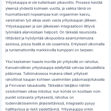
Yrityskauppa ei ole kuitenkaan pikavoitto. Prosessi kestää
yleensä yhdestä kolmeen vuotta, ja vaikka tämä on
huomattavasti nopeampaa kuin orgaaninen kasvu,
varsinainen työ alkaa usein vasta yrityskaupan jälkeen.
Yrityskauppaan ja sen jälkeiseen integraatioon liittyvä
työmäärä aliarvioidaan helposti. On tärkeää resursoida
riittävästi ja hyödyntää ulkopuolista asiantuntemusta
asioissa, joissa itsellä ei ole osaamista. Erityisesti ulkomailla
ja tuntemattomilla markkinoilla kumppani on tarpeen.
Yksi keskeinen haaste monille pk-yrityksille on rahoitus.
Kansainvälinen yrityskauppa edellyttää vahvaa taloudellista
pääomaa. Tutkimuksessa mukana olleet yritykset
rahoittivat kaupan kohteen useimmiten pääomasijoituksella
ja Finnveran takauksella. Tärkeäksi tekijäksi nähtiin
ostokohteen oikea mitoitus: kun kohde on kooltaan noin
puolet ostavasta yrityksestä, rahoitus on
todennäköisemmin järjestettävissä, integraatio pysyy
hallittavissa ja riskit siedettävinä. Yrityskauppa onkin