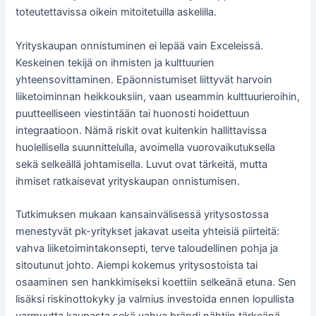
toteutettavissa oikein mitoitetuilla askelilla.
Yrityskaupan onnistuminen ei lepää vain Exceleissä.
Keskeinen tekijä on ihmisten ja kulttuurien
yhteensovittaminen. Epäonnistumiset liittyvät harvoin
liiketoiminnan heikkouksiin, vaan useammin kulttuurieroihin,
puutteelliseen viestintään tai huonosti hoidettuun
integraatioon. Nämä riskit ovat kuitenkin hallittavissa
huolellisella suunnittelulla, avoimella vuorovaikutuksella
sekä selkeällä johtamisella. Luvut ovat tärkeitä, mutta
ihmiset ratkaisevat yrityskaupan onnistumisen.
Tutkimuksen mukaan kansainvälisessä yritysostossa
menestyvät pk-yritykset jakavat useita yhteisiä piirteitä:
vahva liiketoimintakonsepti, terve taloudellinen pohja ja
sitoutunut johto. Aiempi kokemus yritysostoista tai
osaaminen sen hankkimiseksi koettiin selkeänä etuna. Sen
lisäksi riskinottokyky ja valmius investoida ennen lopullista