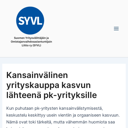
Skip
Main
to
Men
content
Kansainvälinen
yrityskauppa kasvun
lähteenä pk-yrityksille
Kun puhutaan pk-yritysten kansainvälistymisestä,
keskustelu keskittyy usein vientiin ja orgaaniseen kasvuun.
Nämä ovat toki tärkeitä, mutta vähemmän huomiota saa