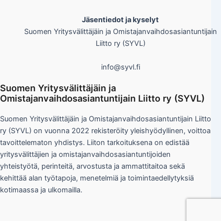
Jäsentiedot ja kyselyt
Suomen Yritysvälittäjäin ja Omistajanvaihdosasiantuntijain
Liitto ry (SYVL)
info@syvl.fi
Suomen Yritysvälittäjäin ja
Omistajanvaihdosasiantuntijain Liitto ry (SYVL)
Suomen Yritysvälittäjäin ja Omistajanvaihdosasiantuntijain Liitto
ry (SYVL) on vuonna 2022 rekisteröity yleishyödyllinen, voittoa
tavoittelematon yhdistys. Liiton tarkoituksena on edistää
yritysvälittäjien ja omistajanvaihdosasiantuntijoiden
yhteistyötä, perinteitä, arvostusta ja ammattitaitoa sekä
kehittää alan työtapoja, menetelmiä ja toimintaedellytyksiä
kotimaassa ja ulkomailla.