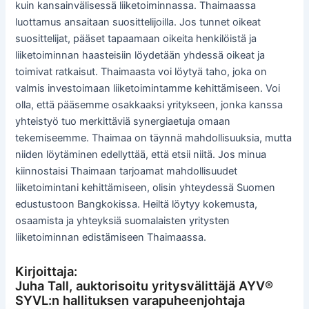
kuin kansainvälisessä liiketoiminnassa. Thaimaassa
luottamus ansaitaan suosittelijoilla. Jos tunnet oikeat
suosittelijat, pääset tapaamaan oikeita henkilöistä ja
liiketoiminnan haasteisiin löydetään yhdessä oikeat ja
toimivat ratkaisut. Thaimaasta voi löytyä taho, joka on
valmis investoimaan liiketoimintamme kehittämiseen. Voi
olla, että pääsemme osakkaaksi yritykseen, jonka kanssa
yhteistyö tuo merkittäviä synergiaetuja omaan
tekemiseemme. Thaimaa on täynnä mahdollisuuksia, mutta
niiden löytäminen edellyttää, että etsii niitä. Jos minua
kiinnostaisi Thaimaan tarjoamat mahdollisuudet
liiketoimintani kehittämiseen, olisin yhteydessä Suomen
edustustoon Bangkokissa. Heiltä löytyy kokemusta,
osaamista ja yhteyksiä suomalaisten yritysten
liiketoiminnan edistämiseen Thaimaassa.
Kirjoittaja:
Juha Tall, auktorisoitu yritysvälittäjä AYV®
SYVL:n hallituksen varapuheenjohtaja