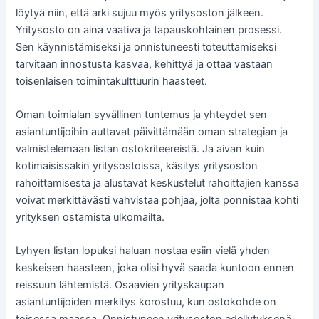
löytyä niin, että arki sujuu myös yritysoston jälkeen.
Yritysosto on aina vaativa ja tapauskohtainen prosessi.
Sen käynnistämiseksi ja onnistuneesti toteuttamiseksi
tarvitaan innostusta kasvaa, kehittyä ja ottaa vastaan
toisenlaisen toimintakulttuurin haasteet.
Oman toimialan syvällinen tuntemus ja yhteydet sen
asiantuntijoihin auttavat päivittämään oman strategian ja
valmistelemaan listan ostokriteereistä. Ja aivan kuin
kotimaisissakin yritysostoissa, käsitys yritysoston
rahoittamisesta ja alustavat keskustelut rahoittajien kanssa
voivat merkittävästi vahvistaa pohjaa, jolta ponnistaa kohti
yrityksen ostamista ulkomailta.
Lyhyen listan lopuksi haluan nostaa esiin vielä yhden
keskeisen haasteen, joka olisi hyvä saada kuntoon ennen
reissuun lähtemistä. Osaavien yrityskaupan
asiantuntijoiden merkitys korostuu, kun ostokohde on