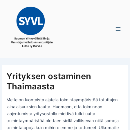
Skip
Main
to
Men
content
Yrityksen ostaminen
Thaimaasta
Meille on luontaista ajatella toimintaympäristöä totuttujen
lainalaisuuksien kautta. Huomaan, että toiminnan
laajentumista yritysostolla miettivä tutkii uutta
toimintaympäristöä olettaen siellä vallitsevan niitä samoja
toimintatapoja kuin mihin olemme jo tottuneet. Ulkomaille