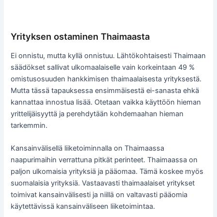
Yrityksen ostaminen Thaimaasta
Ei onnistu, mutta kyllä onnistuu. Lähtökohtaisesti Thaimaan
säädökset sallivat ulkomaalaiselle vain korkeintaan 49 %
omistusosuuden hankkimisen thaimaalaisesta yrityksestä.
Mutta tässä tapauksessa ensimmäisestä ei-sanasta ehkä
kannattaa innostua lisää. Otetaan vaikka käyttöön hieman
yrittelijäisyyttä ja perehdytään kohdemaahan hieman
tarkemmin.
Kansainvälisellä liiketoiminnalla on Thaimaassa
naapurimaihin verrattuna pitkät perinteet. Thaimaassa on
paljon ulkomaisia yrityksiä ja pääomaa. Tämä koskee myös
suomalaisia yrityksiä. Vastaavasti thaimaalaiset yritykset
toimivat kansainvälisesti ja niillä on valtavasti pääomia
käytettävissä kansainväliseen liiketoimintaa.