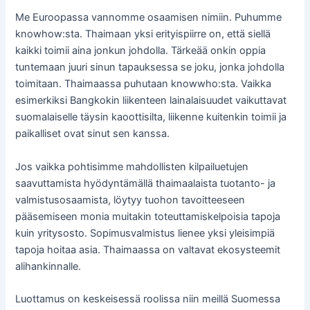
Me Euroopassa vannomme osaamisen nimiin. Puhumme
knowhow:sta. Thaimaan yksi erityispiirre on, että siellä
kaikki toimii aina jonkun johdolla. Tärkeää onkin oppia
tuntemaan juuri sinun tapauksessa se joku, jonka johdolla
toimitaan. Thaimaassa puhutaan knowwho:sta. Vaikka
esimerkiksi Bangkokin liikenteen lainalaisuudet vaikuttavat
suomalaiselle täysin kaoottisilta, liikenne kuitenkin toimii ja
paikalliset ovat sinut sen kanssa.
Jos vaikka pohtisimme mahdollisten kilpailuetujen
saavuttamista hyödyntämällä thaimaalaista tuotanto- ja
valmistusosaamista, löytyy tuohon tavoitteeseen
pääsemiseen monia muitakin toteuttamiskelpoisia tapoja
kuin yritysosto. Sopimusvalmistus lienee yksi yleisimpiä
tapoja hoitaa asia. Thaimaassa on valtavat ekosysteemit
alihankinnalle.
Luottamus on keskeisessä roolissa niin meillä Suomessa