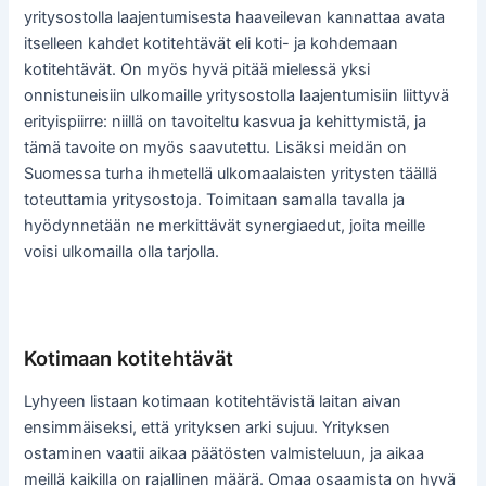
yritysostolla laajentumisesta haaveilevan kannattaa avata
itselleen kahdet kotitehtävät eli koti- ja kohdemaan
kotitehtävät. On myös hyvä pitää mielessä yksi
onnistuneisiin ulkomaille yritysostolla laajentumisiin liittyvä
erityispiirre: niillä on tavoiteltu kasvua ja kehittymistä, ja
tämä tavoite on myös saavutettu. Lisäksi meidän on
Suomessa turha ihmetellä ulkomaalaisten yritysten täällä
toteuttamia yritysostoja. Toimitaan samalla tavalla ja
hyödynnetään ne merkittävät synergiaedut, joita meille
voisi ulkomailla olla tarjolla.
Kotimaan kotitehtävät
Lyhyeen listaan kotimaan kotitehtävistä laitan aivan
ensimmäiseksi, että yrityksen arki sujuu. Yrityksen
ostaminen vaatii aikaa päätösten valmisteluun, ja aikaa
meillä kaikilla on rajallinen määrä. Omaa osaamista on hyvä