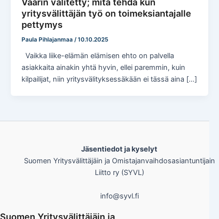
Väärin välitetty; mitä tehdä kun
yritysvälittäjän työ on toimeksiantajalle
pettymys
Paula Pihlajanmaa
/
10.10.2025
Vaikka liike-elämän elämisen ehto on palvella
asiakkaita ainakin yhtä hyvin, ellei paremmin, kuin
kilpailijat, niin yritysvälityksessäkään ei tässä aina […]
Jäsentiedot ja kyselyt
Suomen Yritysvälittäjäin ja Omistajanvaihdosasiantuntijain
Liitto ry (SYVL)
info@syvl.fi
Suomen Yritysvälittäjäin ja