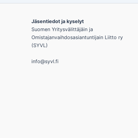
Jäsentiedot ja kyselyt
Suomen Yritysvälittäjäin ja
Omistajanvaihdosasiantuntijain Liitto ry
(SYVL)
info@syvl.fi